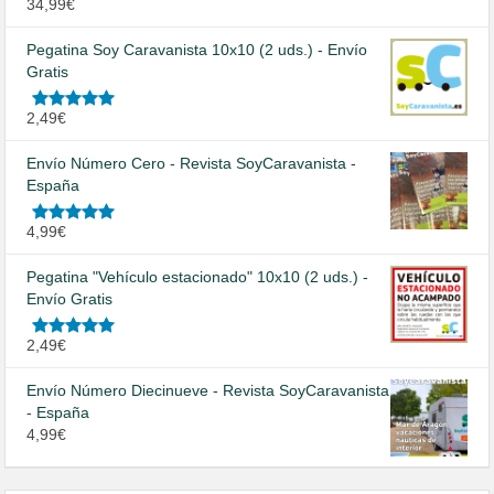
Valorado
34,99
€
en
5.00
de
5
Pegatina Soy Caravanista 10x10 (2 uds.) - Envío
Gratis
Valorado
2,49
€
en
5.00
de
5
Envío Número Cero - Revista SoyCaravanista -
España
Valorado
4,99
€
en
5.00
de
5
Pegatina "Vehículo estacionado" 10x10 (2 uds.) -
Envío Gratis
Valorado
2,49
€
en
5.00
de
5
Envío Número Diecinueve - Revista SoyCaravanista
- España
4,99
€