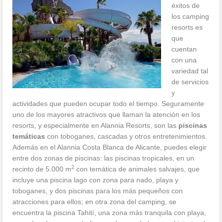
éxitos de
los camping
resorts es
que
cuentan
con una
variedad tal
de servicios
y
actividades que pueden ocupar todo el tiempo. Seguramente
uno de los mayores atractivos que llaman la atención en los
resorts, y especialmente en Alannia Resorts, son las
piscinas
temáticas
con toboganes, cascadas y otros entretenimientos.
Además en el Alannia Costa Blanca de Alicante, puedes elegir
entre dos zonas de piscinas: las piscinas tropicales, en un
2
recinto de 5.000 m
con temática de animales salvajes, que
incluye una piscina lago con zona para nado, playa y
toboganes, y dos piscinas para los más pequeños con
atracciones para ellos; en otra zona del camping, se
encuentra la piscina Tahití, una zona más tranquila con playa,