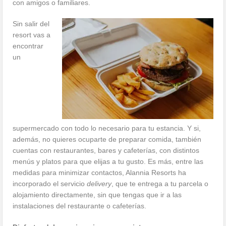
con amigos o familiares.
Sin salir del
resort vas a
encontrar
un
supermercado con todo lo necesario para tu estancia. Y si,
además, no quieres ocuparte de preparar comida, también
cuentas con restaurantes, bares y cafeterías, con distintos
menús y platos para que elijas a tu gusto. Es más, entre las
medidas para minimizar contactos, Alannia Resorts ha
incorporado el servicio
delivery
, que te entrega a tu parcela o
alojamiento directamente, sin que tengas que ir a las
instalaciones del restaurante o cafeterías.