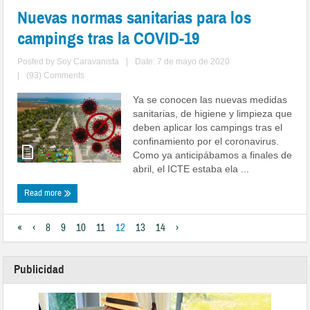
Nuevas normas sanitarias para los
campings tras la COVID-19
Posted by
Soy Caravanista
|
Date: 7 de mayo de 2020
|
(93) Comments
Ya se conocen las nuevas medidas
sanitarias, de higiene y limpieza que
deben aplicar los campings tras el
confinamiento por el coronavirus.
Como ya anticipábamos a finales de
abril, el ICTE estaba ela ...
Read more
«
‹
8
9
10
11
12
13
14
›
Publicidad