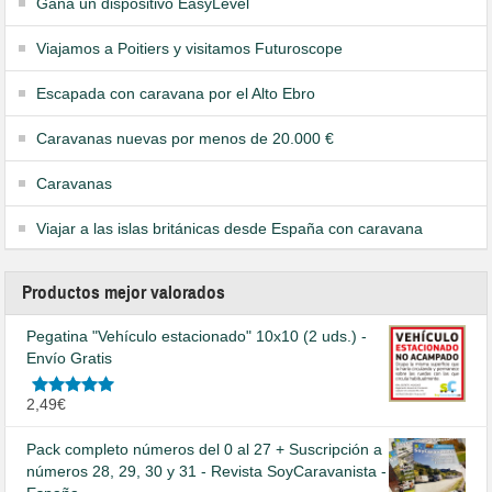
Gana un dispositivo EasyLevel
Viajamos a Poitiers y visitamos Futuroscope
Escapada con caravana por el Alto Ebro
Caravanas nuevas por menos de 20.000 €
Caravanas
Viajar a las islas británicas desde España con caravana
Productos mejor valorados
Pegatina "Vehículo estacionado" 10x10 (2 uds.) -
Envío Gratis
Valorado
2,49
€
en
5.00
de
5
Pack completo números del 0 al 27 + Suscripción a
números 28, 29, 30 y 31 - Revista SoyCaravanista -