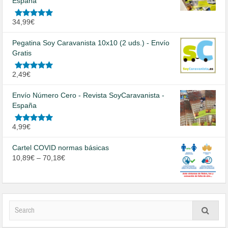
España
Valorado
34,99
€
en
5.00
de
5
Pegatina Soy Caravanista 10x10 (2 uds.) - Envío
Gratis
Valorado
2,49
€
en
5.00
de
5
Envío Número Cero - Revista SoyCaravanista -
España
Valorado
4,99
€
en
5.00
de
5
Cartel COVID normas básicas
10,89
€
–
70,18
€