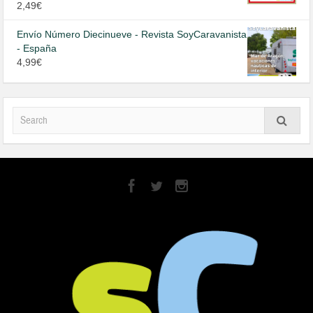
Valorado
2,49
€
en
5.00
de
5
Envío Número Diecinueve - Revista SoyCaravanista
- España
4,99
€