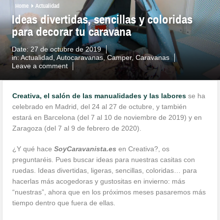
Home
Actualidad
Ideas divertidas, sencillas y coloridas
para decorar tu caravana
Date:
27 de octubre de 2019
in:
Actualidad
,
Autocaravanas
,
Camper
,
Caravanas
Leave a comment
Creativa, el salón de las manualidades y las labores
se ha
celebrado en Madrid, del 24 al 27 de octubre, y también
estará en Barcelona (del 7 al 10 de noviembre de 2019) y en
Zaragoza (del 7 al 9 de febrero de 2020).
¿Y qué hace
SoyCaravanista.es
en Creativa?, os
preguntaréis. Pues buscar ideas para nuestras casitas con
ruedas. Ideas divertidas, ligeras, sencillas, coloridas… para
hacerlas más acogedoras y gustositas en invierno: más
“nuestras”, ahora que en los próximos meses pasaremos más
tiempo dentro que fuera de ellas.