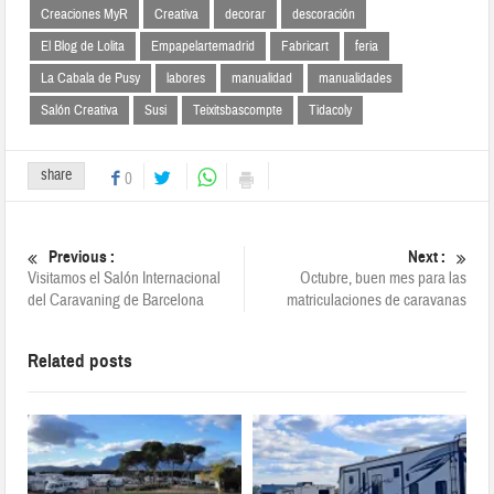
Creaciones MyR
Creativa
decorar
descoración
El Blog de Lolita
Empapelartemadrid
Fabricart
feria
La Cabala de Pusy
labores
manualidad
manualidades
Salón Creativa
Susi
Teixitsbascompte
Tidacoly
share
0
Previous :
Next :
Visitamos el Salón Internacional
Octubre, buen mes para las
del Caravaning de Barcelona
matriculaciones de caravanas
Related posts