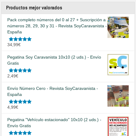
Productos mejor valorados
Pack completo números del 0 al 27 + Suscripción a
números 28, 29, 30 y 31 - Revista SoyCaravanista -
España
Valorado
34,99
€
en
5.00
de
5
Pegatina Soy Caravanista 10x10 (2 uds.) - Envío
Gratis
Valorado
2,49
€
en
5.00
de
5
Envío Número Cero - Revista SoyCaravanista -
España
Valorado
4,99
€
en
5.00
de
5
Pegatina "Vehículo estacionado" 10x10 (2 uds.) -
Envío Gratis