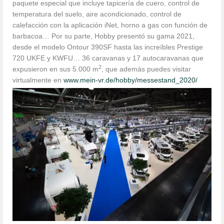
paquete especial que incluye tapicería de cuero, control de
temperatura del suelo, aire acondicionado, control de
calefacción con la aplicación iNet, horno a gas con función de
barbacoa… Por su parte, Hobby presentó su gama 2021,
desde el modelo Ontour 390SF hasta las increíbles Prestige
720 UKFE y KWFU… 36 caravanas y 17 autocaravanas que
2
expusieron en sus 5.000 m
, que además puedes visitar
virtualmente en
www.mein-vr.de/hobby/messestand_2020/