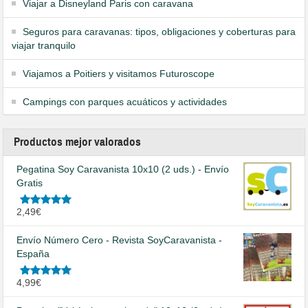
Viajar a Disneyland Paris con caravana
Seguros para caravanas: tipos, obligaciones y coberturas para
viajar tranquilo
Viajamos a Poitiers y visitamos Futuroscope
Campings con parques acuáticos y actividades
Productos mejor valorados
Pegatina Soy Caravanista 10x10 (2 uds.) - Envío
Gratis
Valorado
2,49
€
en
5.00
de
5
Envío Número Cero - Revista SoyCaravanista -
España
Valorado
4,99
€
en
5.00
de
5