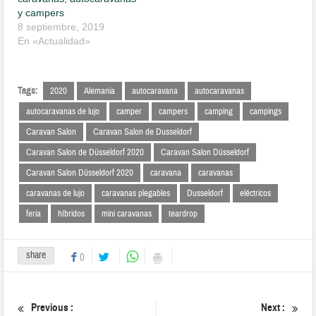
y campers
8 septiembre, 2019
En «Actualidad»
Tags:
2020
Alemania
autocaravana
autocaravanas
autocaravanas de lujo
camper
campers
camping
campings
Caravan Salon
Caravan Salon de Dusseldorf
Caravan Salon de Düsseldorf 2020
Caravan Salon Düsseldorf
Caravan Salon Düsseldorf 2020
caravana
caravanas
caravanas de lujo
caravanas plegables
Dusseldorf
eléctricos
feria
híbridos
mini caravanas
teardrop
share
0
Previous :
Next :