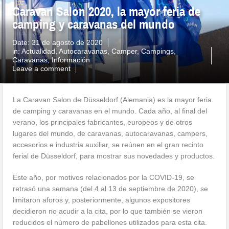
Caravan Salon 2020, la mayor feria de
camping y caravanas del mundo
Date:
31 de agosto de 2020
in:
Actualidad
,
Autocaravanas
,
Camper
,
Campings
,
Caravanas
,
Información
Leave a comment
La Caravan Salon de Düsseldorf (Alemania) es la mayor feria
de camping y caravanas en el mundo. Cada año, al final del
verano, los principales fabricantes, europeos y de otros
lugares del mundo, de caravanas, autocaravanas, campers,
accesorios e industria auxiliar, se reúnen en el gran recinto
ferial de Düsseldorf, para mostrar sus novedades y productos.
Este año, por motivos relacionados por la COVID-19, se
retrasó una semana (del 4 al 13 de septiembre de 2020), se
limitaron aforos y, posteriormente, algunos expositores
decidieron no acudir a la cita, por lo que también se vieron
reducidos el número de pabellones utilizados para esta cita.