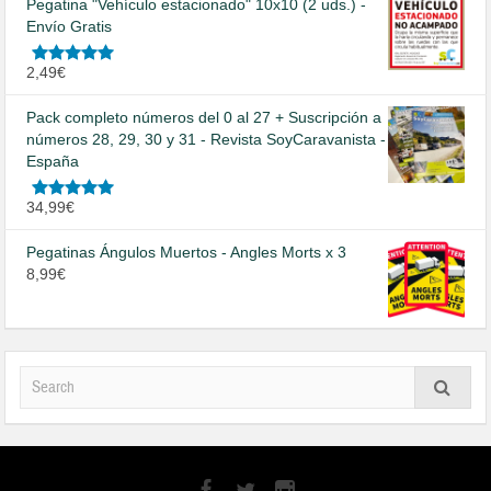
Pegatina "Vehículo estacionado" 10x10 (2 uds.) -
Envío Gratis
Valorado
2,49
€
en
5.00
de
5
Pack completo números del 0 al 27 + Suscripción a
números 28, 29, 30 y 31 - Revista SoyCaravanista -
España
Valorado
34,99
€
en
5.00
de
5
Pegatinas Ángulos Muertos - Angles Morts x 3
8,99
€