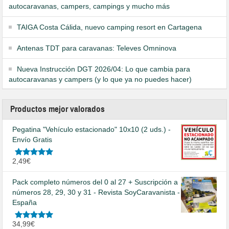
autocaravanas, campers, campings y mucho más
TAIGA Costa Cálida, nuevo camping resort en Cartagena
Antenas TDT para caravanas: Televes Omninova
Nueva Instrucción DGT 2026/04: Lo que cambia para
autocaravanas y campers (y lo que ya no puedes hacer)
Productos mejor valorados
Pegatina "Vehículo estacionado" 10x10 (2 uds.) -
Envío Gratis
Valorado
2,49
€
en
5.00
de
5
Pack completo números del 0 al 27 + Suscripción a
números 28, 29, 30 y 31 - Revista SoyCaravanista -
España
Valorado
34,99
€