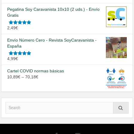
en
5.00
de
5
Pegatina Soy Caravanista 10x10 (2 uds.) - Envío
Gratis
Valorado
2,49
€
en
5.00
de
5
Envío Número Cero - Revista SoyCaravanista -
España
Valorado
4,99
€
en
5.00
de
5
Cartel COVID normas básicas
10,89
€
–
70,18
€