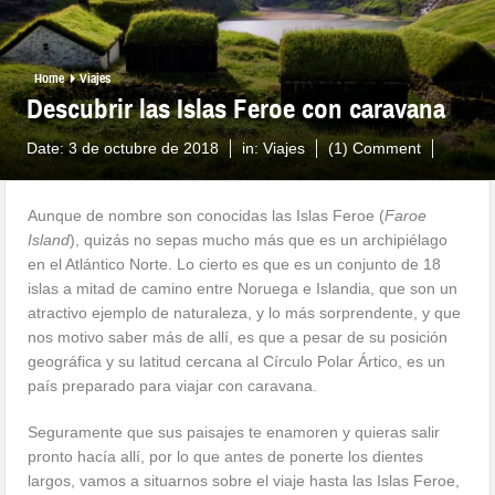
Home
Viajes
Descubrir las Islas Feroe con caravana
Date:
3 de octubre de 2018
in:
Viajes
(1) Comment
Aunque de nombre son conocidas las Islas Feroe (
Faroe
Island
), quizás no sepas mucho más que es un archipiélago
en el Atlántico Norte. Lo cierto es que es un conjunto de 18
islas a mitad de camino entre Noruega e Islandia, que son un
atractivo ejemplo de naturaleza, y lo más sorprendente, y que
nos motivo saber más de allí, es que a pesar de su posición
geográfica y su latitud cercana al Círculo Polar Ártico, es un
país preparado para viajar con caravana.
Seguramente que sus paisajes te enamoren y quieras salir
pronto hacía allí, por lo que antes de ponerte los dientes
largos, vamos a situarnos sobre el viaje hasta las Islas Feroe,