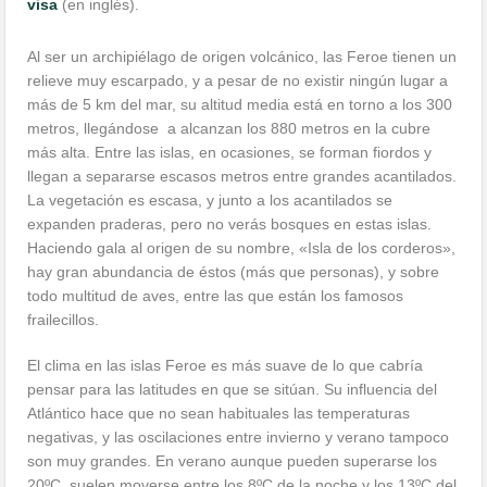
visa
(en inglés).
Al ser un archipiélago de origen volcánico, las Feroe tienen un
relieve muy escarpado, y a pesar de no existir ningún lugar a
más de 5 km del mar, su altitud media está en torno a los 300
metros, llegándose a alcanzan los 880 metros en la cubre
más alta. Entre las islas, en ocasiones, se forman fiordos y
llegan a separarse escasos metros entre grandes acantilados.
La vegetación es escasa, y junto a los acantilados se
expanden praderas, pero no verás bosques en estas islas.
Haciendo gala al origen de su nombre, «Isla de los corderos»,
hay gran abundancia de éstos (más que personas), y sobre
todo multitud de aves, entre las que están los famosos
frailecillos.
El clima en las islas Feroe es más suave de lo que cabría
pensar para las latitudes en que se sitúan. Su influencia del
Atlántico hace que no sean habituales las temperaturas
negativas, y las oscilaciones entre invierno y verano tampoco
son muy grandes. En verano aunque pueden superarse los
20ºC, suelen moverse entre los 8ºC de la noche y los 13ºC del