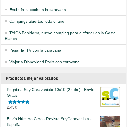
Enchufa tu coche a la caravana
Campings abiertos todo el año
TAIGA Benidorm, nuevo camping para disfrutar en la Costa
Blanca
Pasar la ITV con la caravana
Viajar a Disneyland Paris con caravana
Productos mejor valorados
Pegatina Soy Caravanista 10x10 (2 uds.) - Envío
Gratis
Valorado
2,49
€
en
5.00
de
5
Envío Número Cero - Revista SoyCaravanista -
España