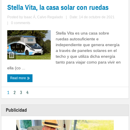
Stella Vita, la casa solar con ruedas
Posted by
Isaac Á, Calvo Regalado
|
Date: 14 de octubre de 2021
|
0 comments
Stella Vita es una casa sobre
ruedas autosuficiente e
independiente que genera energía
a través de paneles solares en el
techo y que utiliza dicha energía
tanto para viajar como para vivir en
ella (co ...
Read more
1
2
3
4
Publicidad