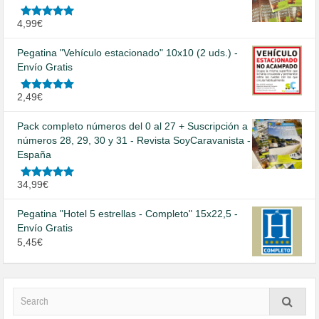
Valorado
4,99
€
en
5.00
de
5
Pegatina "Vehículo estacionado" 10x10 (2 uds.) -
Envío Gratis
Valorado
2,49
€
en
5.00
de
5
Pack completo números del 0 al 27 + Suscripción a
números 28, 29, 30 y 31 - Revista SoyCaravanista -
España
Valorado
34,99
€
en
5.00
de
5
Pegatina "Hotel 5 estrellas - Completo" 15x22,5 -
Envío Gratis
5,45
€