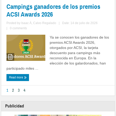
Campings ganadores de los premios
ACSI Awards 2026
Posted by
Isaac Á, Calvo Regalado
|
Date: 14 de julio de 2026
|
0 comments
Ya se conocen los ganadores de los
premios ACSI Awards 2026,
otorgados por ACSI, la tarjeta
descuento para campings más
reconocida en Europa. En la
elección de los galardonados, han
participado miles ...
Read more
1
2
3
4
Publicidad