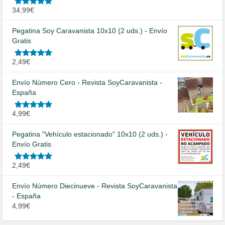
Valorado
34,99
€
en
5.00
de
5
Pegatina Soy Caravanista 10x10 (2 uds.) - Envío
Gratis
Valorado
2,49
€
en
5.00
de
5
Envío Número Cero - Revista SoyCaravanista -
España
Valorado
4,99
€
en
5.00
de
5
Pegatina "Vehículo estacionado" 10x10 (2 uds.) -
Envío Gratis
Valorado
2,49
€
en
5.00
de
5
Envío Número Diecinueve - Revista SoyCaravanista
- España
4,99
€