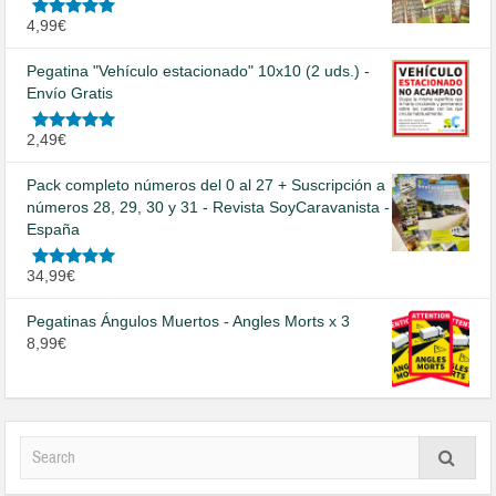
Valorado
4,99
€
en
5.00
de
5
Pegatina "Vehículo estacionado" 10x10 (2 uds.) -
Envío Gratis
Valorado
2,49
€
en
5.00
de
5
Pack completo números del 0 al 27 + Suscripción a
números 28, 29, 30 y 31 - Revista SoyCaravanista -
España
Valorado
34,99
€
en
5.00
de
5
Pegatinas Ángulos Muertos - Angles Morts x 3
8,99
€