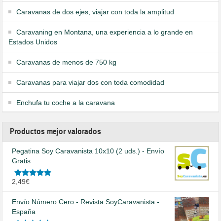
Caravanas de dos ejes, viajar con toda la amplitud
Caravaning en Montana, una experiencia a lo grande en
Estados Unidos
Caravanas de menos de 750 kg
Caravanas para viajar dos con toda comodidad
Enchufa tu coche a la caravana
Productos mejor valorados
Pegatina Soy Caravanista 10x10 (2 uds.) - Envío
Gratis
Valorado
2,49
€
en
5.00
de
5
Envío Número Cero - Revista SoyCaravanista -
España