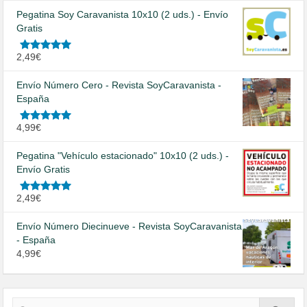
5
Pegatina Soy Caravanista 10x10 (2 uds.) - Envío
Gratis
Valorado
2,49
€
en
5.00
de
5
Envío Número Cero - Revista SoyCaravanista -
España
Valorado
4,99
€
en
5.00
de
5
Pegatina "Vehículo estacionado" 10x10 (2 uds.) -
Envío Gratis
Valorado
2,49
€
en
5.00
de
5
Envío Número Diecinueve - Revista SoyCaravanista
- España
4,99
€