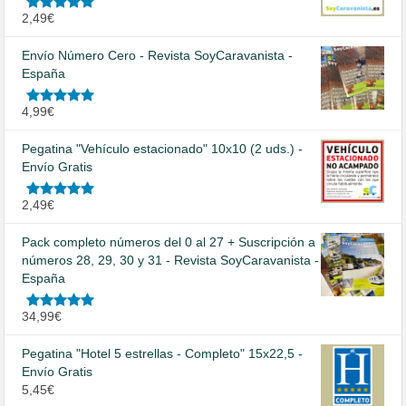
Valorado
2,49
€
en
5.00
de
5
Envío Número Cero - Revista SoyCaravanista -
España
Valorado
4,99
€
en
5.00
de
5
Pegatina "Vehículo estacionado" 10x10 (2 uds.) -
Envío Gratis
Valorado
2,49
€
en
5.00
de
5
Pack completo números del 0 al 27 + Suscripción a
números 28, 29, 30 y 31 - Revista SoyCaravanista -
España
Valorado
34,99
€
en
5.00
de
5
Pegatina "Hotel 5 estrellas - Completo" 15x22,5 -
Envío Gratis
5,45
€