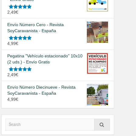
Valorado
2,49
€
en
5.00
de
5
Envío Número Cero - Revista
SoyCaravanista - España
Valorado
4,99
€
en
5.00
de
5
Pegatina "Vehículo estacionado" 10x10
(2 uds.) - Envío Gratis
Valorado
2,49
€
en
5.00
de
5
Envío Número Diecinueve - Revista
SoyCaravanista - España
4,99
€