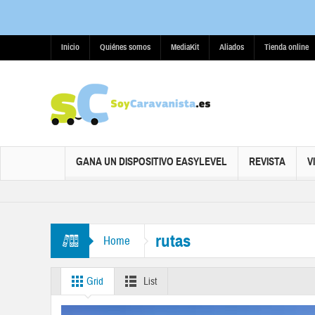
Inicio
Quiénes somos
MediaKit
Aliados
Tienda online
GANA UN DISPOSITIVO EASYLEVEL
REVISTA
V
rutas
Home
Grid
List