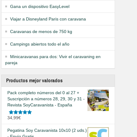
Gana un dispositivo EasyLevel
Viajar a Disneyland Paris con caravana
Caravanas de menos de 750 kg
Campings abiertos todo el año
Minicaravanas para dos: Vivir el caravaning en
pareja
Productos mejor valorados
Pack completo números del 0 al 27 +
Suscripción a números 28, 29, 30 y 31 -
Revista SoyCaravanista - España
Valorado
34,99
€
en
5.00
de
5
Pegatina Soy Caravanista 10x10 (2 uds.)
- Envío Gratis